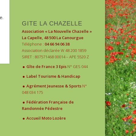
1
2
3
e.
GITE LA CHAZELLE
Association « La Nouvelle Chazelle »
La Capelle, 48 500 La Canourgue
Téléphone :
04 66 94 06 38
Association déclarée W 48 200 1859
SIRET : 807571468 00014 – APE 5520 Z
.
Gîte de France 3 Epis
N° GES 044
.
Label Tourisme & Handicap
.
Agrément Jeunesse & Sports
N°
048 034 175
.
Fédération Française de
Randonnée Pédestre
.
Accueil Moto Lozère