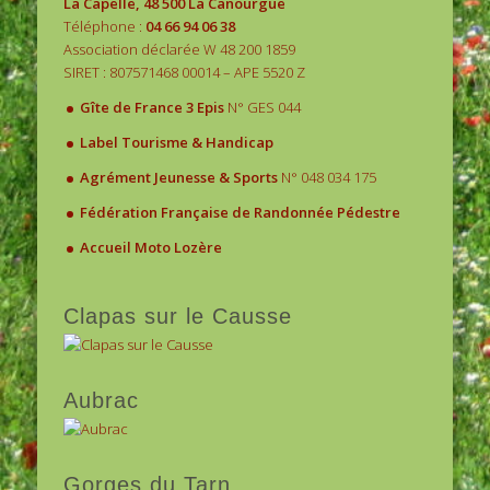
La Capelle, 48 500 La Canourgue
Téléphone :
04 66 94 06 38
Association déclarée W 48 200 1859
SIRET : 807571468 00014 – APE 5520 Z
.
Gîte de France 3 Epis
N° GES 044
.
Label Tourisme & Handicap
.
Agrément Jeunesse & Sports
N° 048 034 175
.
Fédération Française de Randonnée Pédestre
.
Accueil Moto Lozère
Clapas sur le Causse
Aubrac
Gorges du Tarn