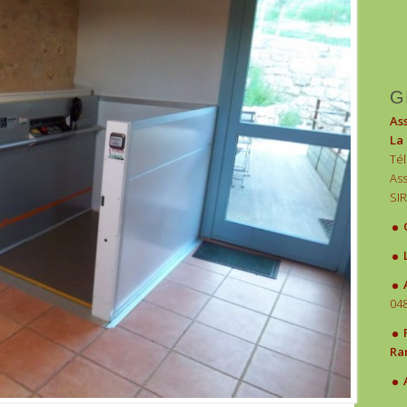
G
As
La
Té
Ass
SIR
.
G
.
.
A
048
.
F
Ra
.
A