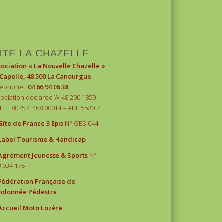
1
2
3
ITE LA CHAZELLE
sociation « La Nouvelle Chazelle »
 Capelle, 48 500 La Canourgue
léphone :
04 66 94 06 38
ociation déclarée W 48 200 1859
ET : 807571468 00014 – APE 5520 Z
îte de France 3 Epis
N° GES 044
Label Tourisme & Handicap
grément Jeunesse & Sports
N°
 034 175
édération Française de
ndonnée Pédestre
ccueil Moto Lozère