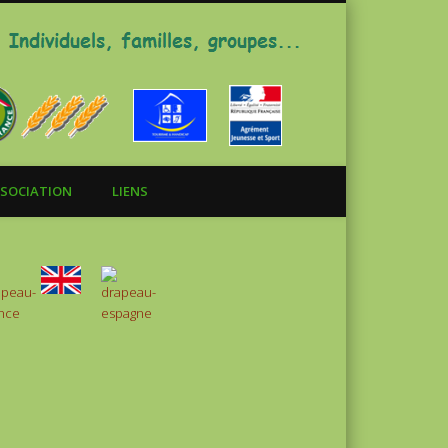
Gite La Chazelle
SOCIATION
LIENS