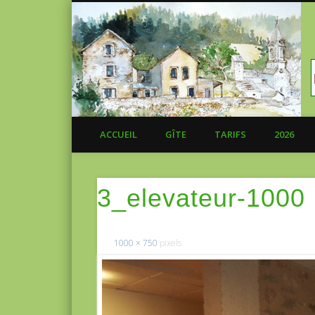
ACCUEIL
GÎTE
TARIFS
2026
3_elevateur-1000
1000 × 750
pixels