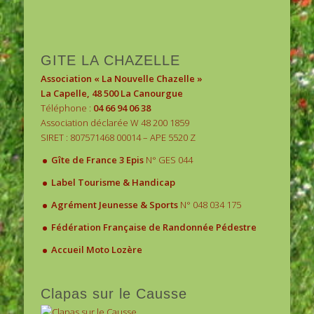
1
2
3
GITE LA CHAZELLE
Association « La Nouvelle Chazelle »
La Capelle, 48 500 La Canourgue
Téléphone :
04 66 94 06 38
Association déclarée W 48 200 1859
SIRET : 807571468 00014 – APE 5520 Z
.
Gîte de France 3 Epis
N° GES 044
.
Label Tourisme & Handicap
.
Agrément Jeunesse & Sports
N° 048 034 175
.
Fédération Française de Randonnée Pédestre
.
Accueil Moto Lozère
Clapas sur le Causse