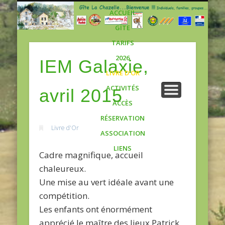
Gite
ACCUEIL
GÎTE
TARIFS
2026
IEM Galaxie,
LIVRE D’OR
ACTIVITÉS
avril 2015
ACCÈS
RÉSERVATION
Livre d'Or
ASSOCIATION
LIENS
Cadre magnifique, accueil
chaleureux.
Une mise au vert idéale avant une
compétition.
Les enfants ont énormément
apprécié le maître des lieux Patrick,