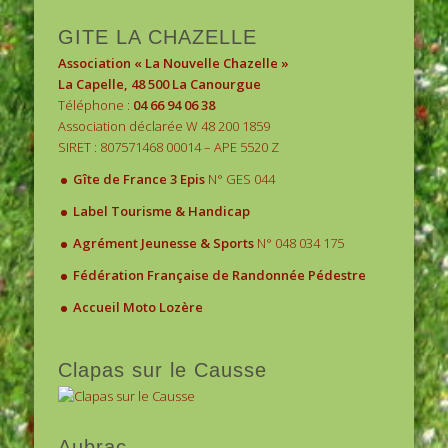
1
2
3
GITE LA CHAZELLE
Association « La Nouvelle Chazelle »
La Capelle, 48 500 La Canourgue
Téléphone :
04 66 94 06 38
Association déclarée W 48 200 1859
SIRET : 807571468 00014 – APE 5520 Z
.
Gîte de France 3 Epis
N° GES 044
.
Label Tourisme & Handicap
.
Agrément Jeunesse & Sports
N° 048 034 175
.
Fédération Française de Randonnée Pédestre
.
Accueil Moto Lozère
Clapas sur le Causse
Aubrac