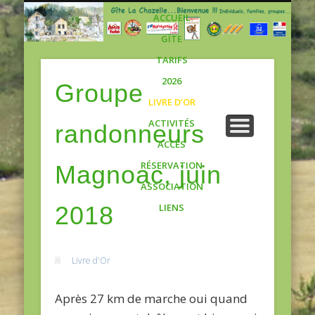
Gite
ACCUEIL
GÎTE
TARIFS
2026
Groupe
LIVRE D’OR
ACTIVITÉS
randonneurs
ACCÈS
RÉSERVATION
Magnoac, juin
ASSOCIATION
2018
LIENS
Livre d'Or
Après 27 km de marche oui quand