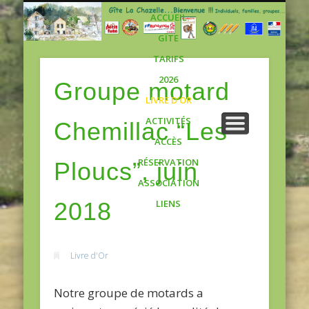
Gite
ACCUEIL
GÎTE
TARIFS
2026
Groupe motard
LIVRE D’OR
ACTIVITÉS
Chemillac “Les
ACCÈS
RÉSERVATION
Ploucs”, juin
ASSOCIATION
2018
LIENS
Livre d'Or
Notre groupe de motards a