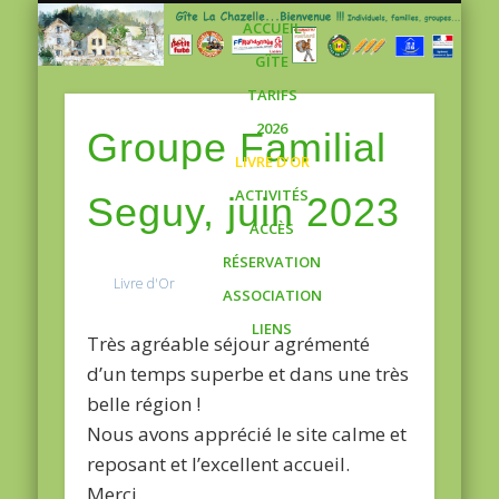
Gite
ACCUEIL
GÎTE
TARIFS
2026
Groupe Familial
LIVRE D’OR
ACTIVITÉS
Seguy, juin 2023
ACCÈS
RÉSERVATION
Livre d'Or
ASSOCIATION
LIENS
Très agréable séjour agrémenté
d’un temps superbe et dans une très
belle région !
Nous avons apprécié le site calme et
reposant et l’excellent accueil.
Merci.