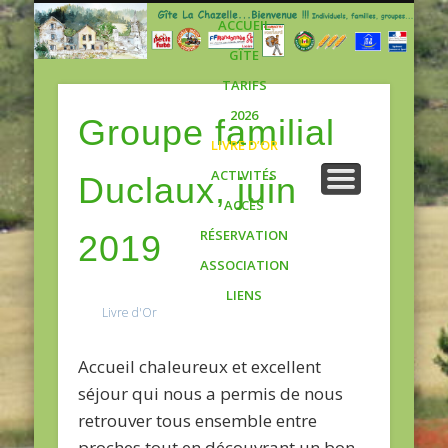
Gite
ACCUEIL
GÎTE
TARIFS
2026
Groupe familial
LIVRE D’OR
ACTIVITÉS
Duclaux, juin
ACCÈS
RÉSERVATION
2019
ASSOCIATION
LIENS
Livre d'Or
Accueil chaleureux et excellent
séjour qui nous a permis de nous
retrouver tous ensemble entre
proches tout en découvrant un bon