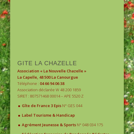
1
2
3
GITE LA CHAZELLE
Association « La Nouvelle Chazelle »
La Capelle, 48 500 La Canourgue
Téléphone :
04 66 94 06 38
Association déclarée W 48 200 1859
SIRET : 807571468 00014 – APE 5520 Z
.
Gîte de France 3 Epis
N° GES 044
.
Label Tourisme & Handicap
.
Agrément Jeunesse & Sports
N° 048 034 175
.