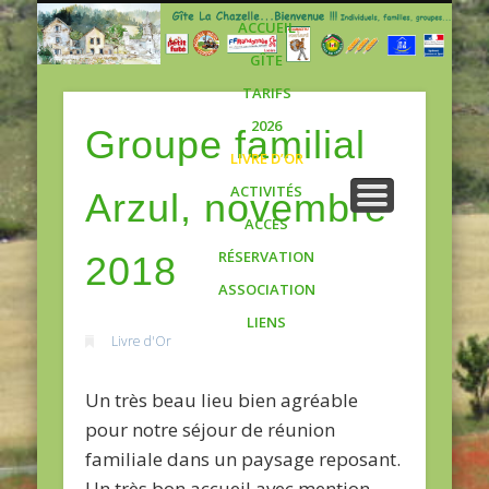
Gite
ACCUEIL
GÎTE
TARIFS
2026
Groupe familial
LIVRE D’OR
ACTIVITÉS
Arzul, novembre
ACCÈS
RÉSERVATION
2018
ASSOCIATION
LIENS
Livre d'Or
Un très beau lieu bien agréable
pour notre séjour de réunion
familiale dans un paysage reposant.
Un très bon accueil avec mention