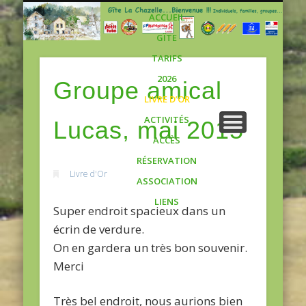
Gite
ACCUEIL
GÎTE
TARIFS
2026
Groupe amical
LIVRE D’OR
ACTIVITÉS
Lucas, mai 2015
ACCÈS
RÉSERVATION
Livre d'Or
ASSOCIATION
LIENS
Super endroit spacieux dans un
écrin de verdure.
On en gardera un très bon souvenir.
Merci
Très bel endroit, nous aurions bien