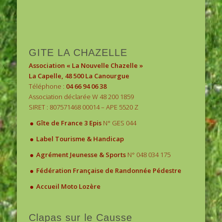
1
2
3
GITE LA CHAZELLE
Association « La Nouvelle Chazelle »
La Capelle, 48 500 La Canourgue
Téléphone :
04 66 94 06 38
Association déclarée W 48 200 1859
SIRET : 807571468 00014 – APE 5520 Z
.
Gîte de France 3 Epis
N° GES 044
.
Label Tourisme & Handicap
.
Agrément Jeunesse & Sports
N° 048 034 175
.
Fédération Française de Randonnée Pédestre
.
Accueil Moto Lozère
Clapas sur le Causse