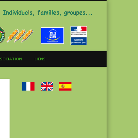
Gite La Chazelle
SOCIATION
LIENS