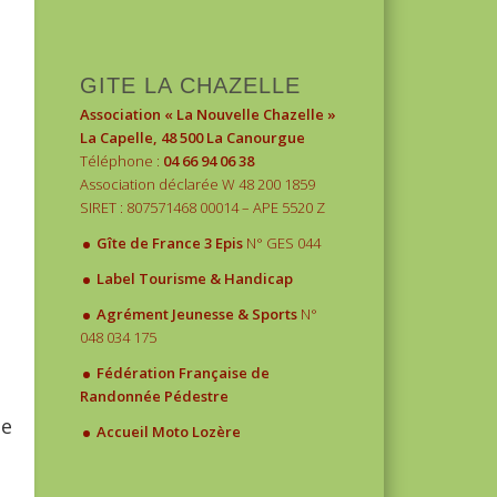
1
2
3
GITE LA CHAZELLE
Association « La Nouvelle Chazelle »
La Capelle, 48 500 La Canourgue
Téléphone :
04 66 94 06 38
Association déclarée W 48 200 1859
SIRET : 807571468 00014 – APE 5520 Z
.
Gîte de France 3 Epis
N° GES 044
.
Label Tourisme & Handicap
.
Agrément Jeunesse & Sports
N°
048 034 175
.
Fédération Française de
Randonnée Pédestre
.
de
Accueil Moto Lozère