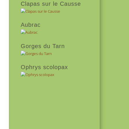
Clapas sur le Causse
Aubrac
Gorges du Tarn
Ophrys scolopax