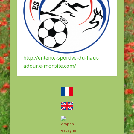
http://entente-sportive-du-haut-
adour.e-monsite.com/