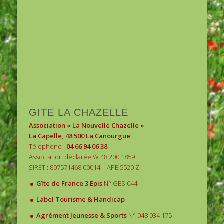
1
2
3
GITE LA CHAZELLE
Association « La Nouvelle Chazelle »
La Capelle, 48 500 La Canourgue
Téléphone :
04 66 94 06 38
Association déclarée W 48 200 1859
SIRET : 807571468 00014 – APE 5520 Z
.
Gîte de France 3 Epis
N° GES 044
.
Label Tourisme & Handicap
.
Agrément Jeunesse & Sports
N° 048 034 175