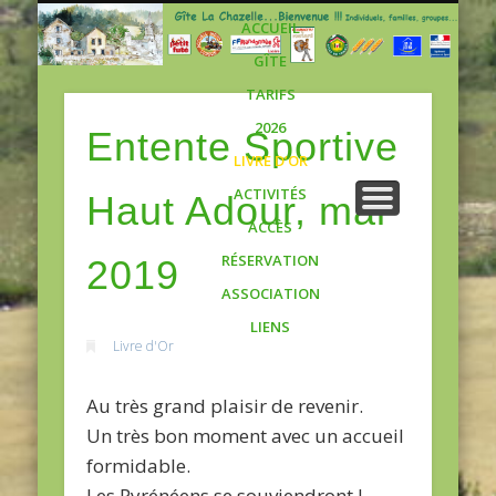
Gite
ACCUEIL
GÎTE
TARIFS
2026
Entente Sportive
LIVRE D’OR
ACTIVITÉS
Haut Adour, mai
ACCÈS
RÉSERVATION
2019
ASSOCIATION
LIENS
Livre d'Or
Au très grand plaisir de revenir.
Un très bon moment avec un accueil
formidable.
Les Pyrénéens se souviendront !