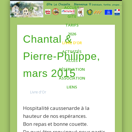
Gite
ACCUEIL
GÎTE
TARIFS
2026
Chantal &
LIVRE D’OR
ACTIVITÉS
Pierre-Philippe,
ACCÈS
RÉSERVATION
mars 2015
ASSOCIATION
LIENS
Livre d'Or
Hospitalité caussenarde à la
hauteur de nos espérances.
Bon repas et bonne couette.
De quoi être requinqué pour partir