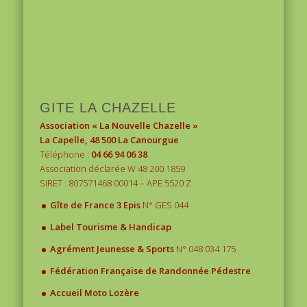
1
2
3
GITE LA CHAZELLE
Association « La Nouvelle Chazelle »
La Capelle, 48 500 La Canourgue
Téléphone :
04 66 94 06 38
Association déclarée W 48 200 1859
SIRET : 807571468 00014 – APE 5520 Z
.
Gîte de France 3 Epis
N° GES 044
.
Label Tourisme & Handicap
.
Agrément Jeunesse & Sports
N° 048 034 175
.
Fédération Française de Randonnée Pédestre
.
Accueil Moto Lozère