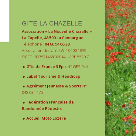
1
2
3
GITE LA CHAZELLE
Association « La Nouvelle Chazelle »
La Capelle, 48 500 La Canourgue
Téléphone :
04 66 94 06 38
Association déclarée W 48 200 1859
SIRET : 807571468 00014 – APE 5520 Z
.
Gîte de France 3 Epis
N° GES 044
.
Label Tourisme & Handicap
.
Agrément Jeunesse & Sports
N°
048 034 175
.
Fédération Française de
Randonnée Pédestre
.
Accueil Moto Lozère