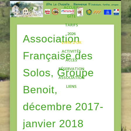
Gite
ACCUEIL
GÎTE
TARIFS
2026
Association
LIVRE D’OR
ACTIVITÉS
Française des
ACCÈS
RÉSERVATION
Solos, Groupe
ASSOCIATION
Benoit,
LIENS
décembre 2017-
janvier 2018