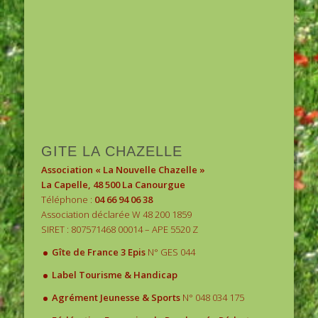
1
2
3
GITE LA CHAZELLE
Association « La Nouvelle Chazelle »
La Capelle, 48 500 La Canourgue
Téléphone :
04 66 94 06 38
Association déclarée W 48 200 1859
SIRET : 807571468 00014 – APE 5520 Z
.
Gîte de France 3 Epis
N° GES 044
.
Label Tourisme & Handicap
.
Agrément Jeunesse & Sports
N° 048 034 175
.