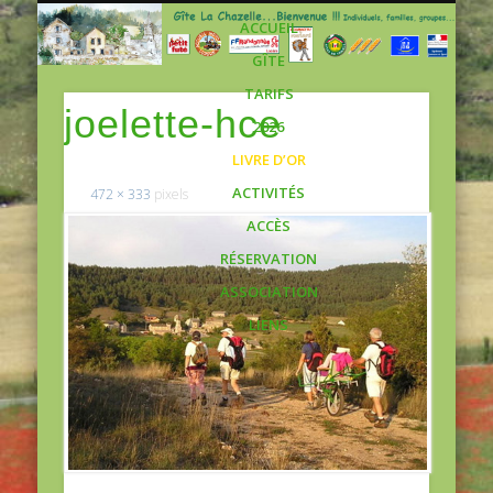
Gite
ACCUEIL
GÎTE
TARIFS
joelette-hce
2026
LIVRE D’OR
ACTIVITÉS
472 × 333
pixels
ACCÈS
RÉSERVATION
ASSOCIATION
LIENS